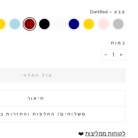
צבע
—
DarkRed
כמות
−
+
אזל המלאי
תיאור
משלוחים/ החלפות והחזרות ב
לקוחות ממליצות
❤️